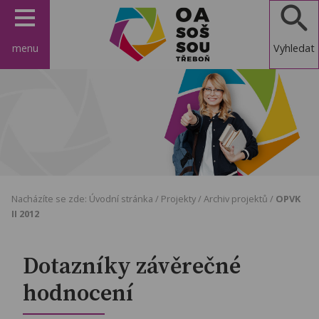
menu
Vyhledat
OA, SOŠ a
SOU
Třeboň
Nacházíte se zde:
Úvodní stránka
/
Projekty
/
Archiv projektů
/
OPVK
II 2012
Dotazníky závěrečné
hodnocení