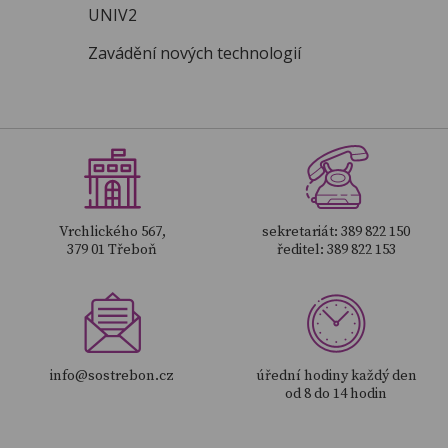
UNIV2
Zavádění nových technologií
Vrchlického 567,
sekretariát: 389 822 150
379 01 Třeboň
ředitel: 389 822 153
info@sostrebon.cz
úřední hodiny každý den
od 8 do 14 hodin