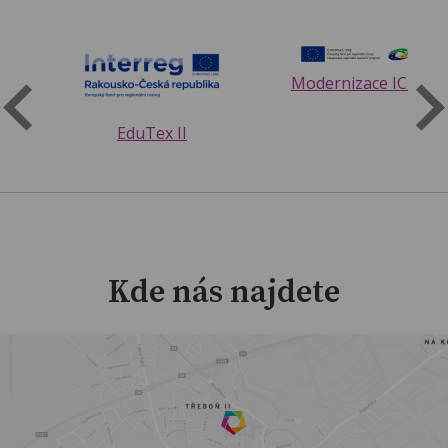
řes
Modernizace ICT ško
EduTex II
Kde nás najdete