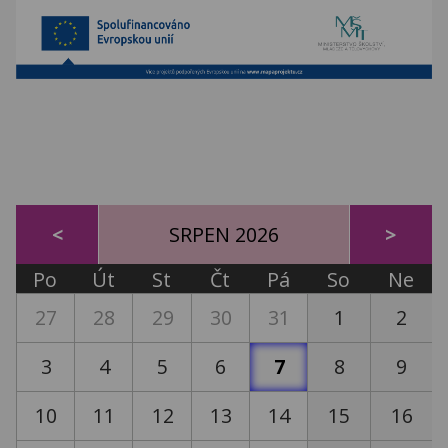
SRPEN 2026
Po
Út
St
Čt
Pá
So
Ne
27
28
29
30
31
1
2
3
4
5
6
7
8
9
10
11
12
13
14
15
16