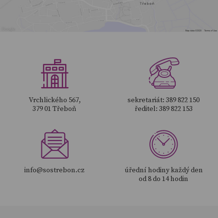
Vrchlického 567,
sekretariát: 389 822 150
379 01 Třeboň
ředitel: 389 822 153
info@sostrebon.cz
úřední hodiny každý den
od 8 do 14 hodin