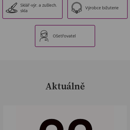
Sklář-výr. a zušlech.
Výrobce bižuterie
skla
Ošetřovatel
Aktuálně