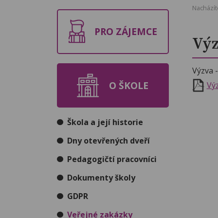
Nacházít
PRO ZÁJEMCE
Výz
Výzva 
O ŠKOLE
Vý
Škola a její historie
Dny otevřených dveří
Pedagogičtí pracovníci
Dokumenty školy
GDPR
Veřejné zakázky