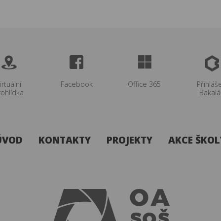
irtuální
Facebook
Office 365
Přihláš
rohlídka
Bakalá
ÚVOD
KONTAKTY
PROJEKTY
AKCE ŠKOL