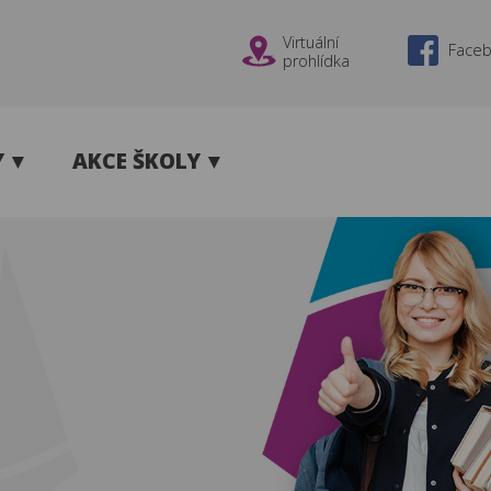
Virtuální
Face
prohlídka
Y
AKCE ŠKOLY