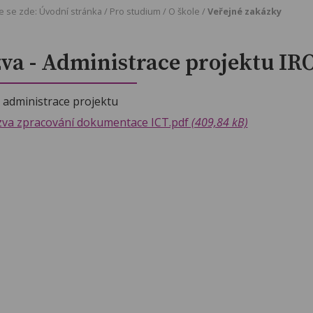
e se zde:
Úvodní stránka
/
Pro studium
/
O škole
/
Veřejné zakázky
va - Administrace projektu IR
- administrace projektu
zva zpracování dokumentace ICT.pdf
(409,84 kB)