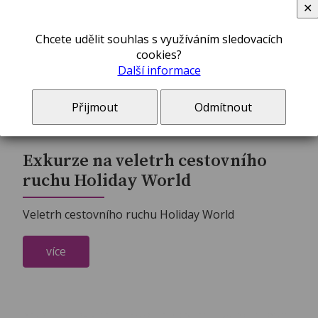
✕
Chcete udělit souhlas s využíváním sledovacích
cookies?
Další informace
Přijmout
Odmítnout
Exkurze na veletrh cestovního
ruchu Holiday World
Veletrh cestovního ruchu Holiday World
více