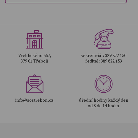
Vrchlického 567,
sekretariát: 389 822 150
379 01 Třeboň
ředitel: 389 822 153
info@sostrebon.cz
úřední hodiny každý den
od 8 do 14 hodin