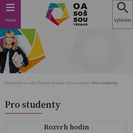
menu
Vyhledat
OA, SOŠ a
SOU
Třeboň
Nacházíte se zde:
Úvodní stránka
/
Pro studium
/
Pro studenty
Pro studenty
Rozvrh hodin