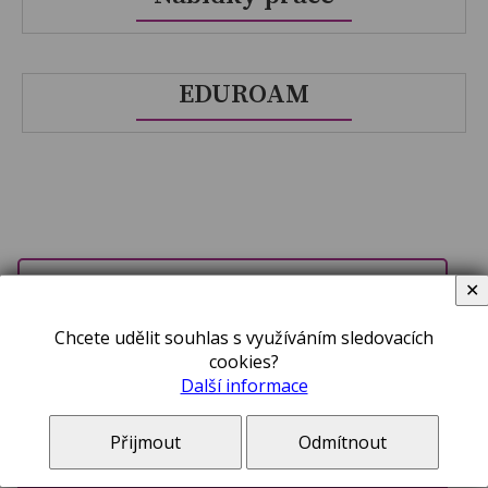
EDUROAM
✕
PRO ZÁJEMCE
Chcete udělit souhlas s využíváním sledovacích
cookies?
Další informace
O ŠKOLE
Přijmout
Odmítnout