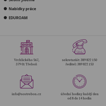
Nabídky práce
EDUROAM
více
Vrchlického 567,
sekretariát: 389 822 150
379 01 Třeboň
ředitel: 389 822 153
více
více
info@sostrebon.cz
úřední hodiny každý den
od 8 do 14 hodin