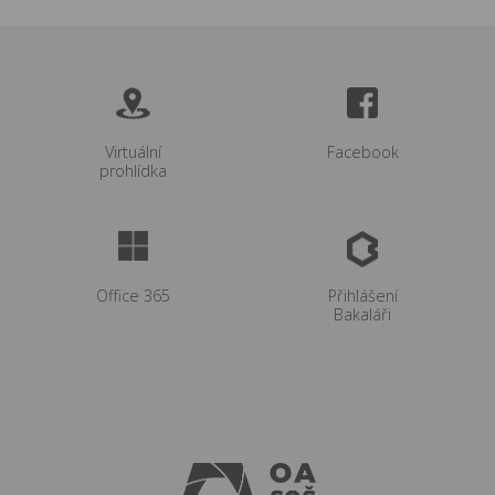
více
více
Virtuální
Facebook
prohlídka
více
Office 365
Přihlášení
Bakaláři
více
více