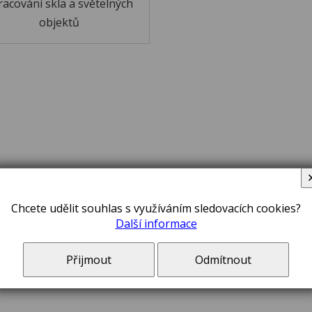
racování skla a světelných
objektů
Chcete udělit souhlas s využíváním sledovacích cookies?
Další informace
Přijmout
Odmítnout