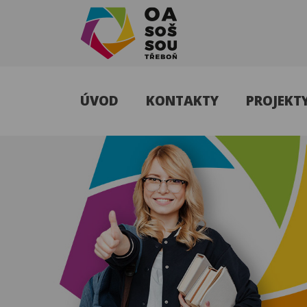
OA, SOŠ a
SOU
ÚVOD
KONTAKTY
PROJEKT
Třeboň