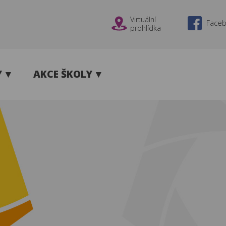
Virtuální
Face
prohlídka
Y
AKCE ŠKOLY