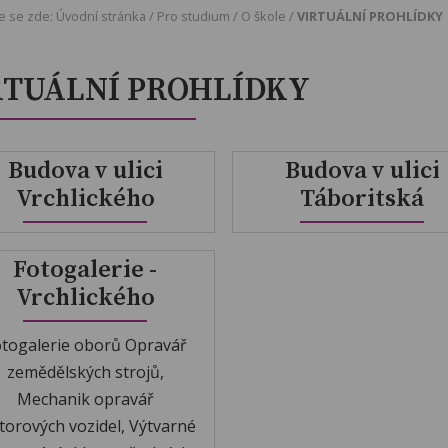
e se zde:
Úvodní stránka
/
Pro studium
/
O škole
/
VIRTUÁLNÍ PROHLÍDKY
RTUÁLNÍ PROHLÍDKY
Budova v ulici
Budova v ulici
Vrchlického
Táboritská
Fotogalerie -
Vrchlického
togalerie oborů Opravář
zemědělských strojů,
Mechanik opravář
orových vozidel, Výtvarné