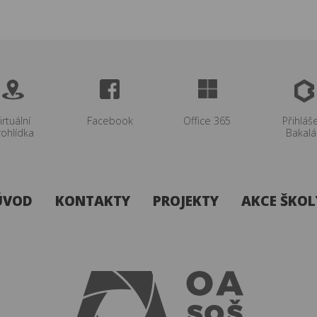
více
více
irtuální
Facebook
Office 365
Přihláš
rohlídka
Bakalá
více
ÚVOD
KONTAKTY
PROJEKTY
AKCE ŠKOL