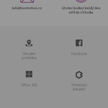
info@sostrebon.cz
úřední hodiny každý den
více
od 8 do 14 hodin
více
Virtuální
Facebook
více
prohlídka
více
Office 365
Přihlášení
Bakaláři
více