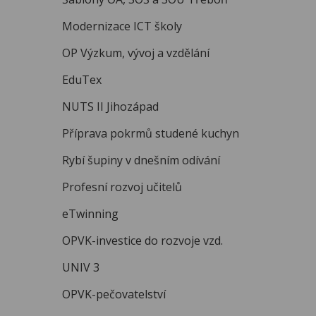
Modernizace ICT školy
více
OP Výzkum, vývoj a vzdělání
EduTex
více
NUTS II Jihozápad
Příprava pokrmů studené kuchyn
více
Rybí šupiny v dnešním odívání
Profesní rozvoj učitelů
eTwinning
více
OPVK-investice do rozvoje vzd.
UNIV 3
více
OPVK-pečovatelství