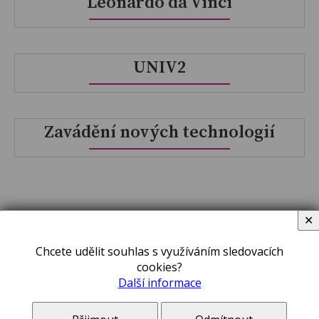
Leonardo da Vinci
UNIV2
Zavádění nových technologií
✕
Chcete udělit souhlas s využíváním sledovacích
cookies?
PRO ZÁJEMCE
Další informace