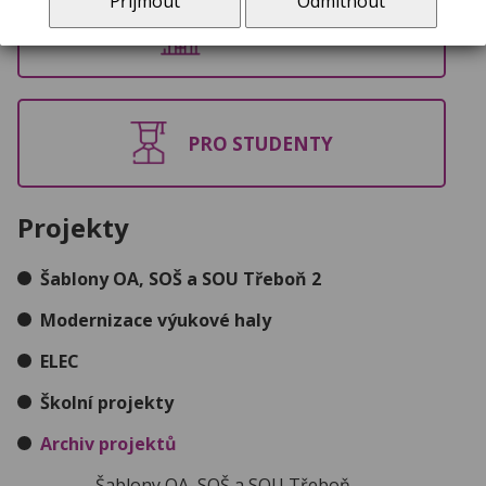
Přijmout
Odmítnout
O ŠKOLE
PRO STUDENTY
Projekty
Šablony OA, SOŠ a SOU Třeboň 2
více
Modernizace výukové haly
ELEC
Školní projekty
více
Archiv projektů
Šablony OA, SOŠ a SOU Třeboň