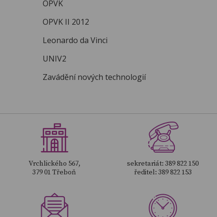
OPVK
více
OPVK II 2012
Leonardo da Vinci
UNIV2
více
Zavádění nových technologií
více
více
Vrchlického 567,
sekretariát: 389 822 150
379 01 Třeboň
ředitel: 389 822 153
více