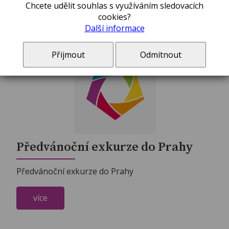
Chcete udělit souhlas s využíváním sledovacích
více
cookies?
Další informace
Přijmout
Odmítnout
Předvánoční exkurze do Prahy
Předvánoční exkurze do Prahy
více