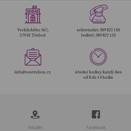
Vrchlického 567,
sekretariát: 389 822 150
379 01 Třeboň
ředitel: 389 822 153
info@sostrebon.cz
úřední hodiny každý den
od 8 do 14 hodin
Virtuální
Facebook