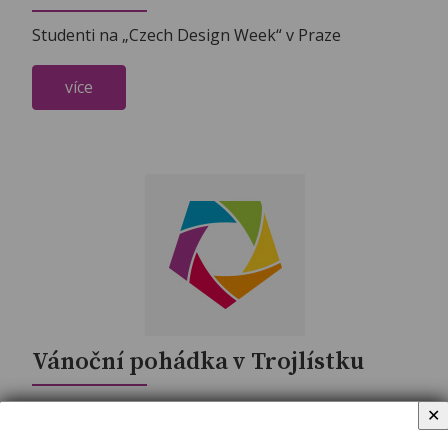
Studenti na „Czech Design Week“ v Praze
více
Vánoční pohádka v Trojlístku
Vánoční pohádka v Trojlístku
✕