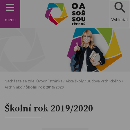
menu
Vyhledat
OA, SOŠ a
SOU
Třeboň
Nacházíte se zde:
Úvodní stránka
/
Akce školy
/
Budova Vrchlického
/
Archiv akcí
/
Školní rok 2019/2020
Školní rok 2019/2020