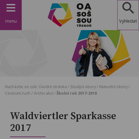
menu
Vyhledat
OA, SOŠ a
SOU
Třeboň
Nacházíte se zde:
Úvodní stránka
/
Studijní obory
/
Maturitní obory
/
Cestovní ruch
/
Archiv akcí
/
Školní rok 2017-2018
Waldviertler Sparkasse
2017