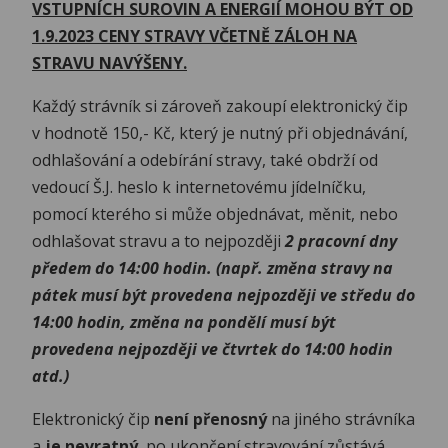
VSTUPNÍCH SUROVIN A ENERGIÍ MOHOU BÝT OD
1.9.2023 CENY STRAVY VČETNĚ ZÁLOH NA
STRAVU NAVÝŠENY.
Každý strávník si zároveň zakoupí elektronický čip
v hodnotě 150,- Kč, který je nutný při objednávání,
odhlašování a odebírání stravy, také obdrží od
vedoucí Š.J. heslo k internetovému jídelníčku,
pomocí kterého si může objednávat, měnit, nebo
odhlašovat stravu a to nejpozději
2 pracovní dny
předem do 14:00 hodin. (např. změna stravy na
pátek musí být provedena nejpozději ve středu do
14:00 hodin, změna na pondělí musí být
provedena nejpozději ve čtvrtek do 14:00 hodin
atd.)
Elektronický čip
není přenosný
na jiného strávníka
a
je nevratný
, po ukončení stravování zůstává