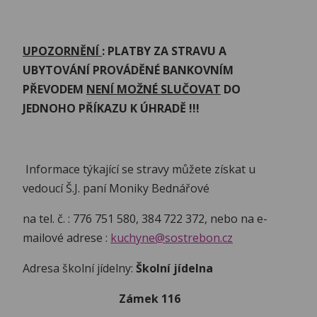
UPOZORNĚNÍ
: PLATBY ZA STRAVU A
UBYTOVÁNÍ PROVÁDĚNÉ BANKOVNÍM
PŘEVODEM
NENÍ MOŽNÉ SLUČOVAT
DO
JEDNOHO PŘÍKAZU K ÚHRADĚ !!!
Informace týkající se stravy můžete získat u
vedoucí Š.J. paní Moniky Bednářové
na tel. č. : 776 751 580, 384 722 372, nebo na e-
mailové adrese :
kuchyne@sostrebon.cz
Adresa školní jídelny:
Školní jídelna
Zámek 116