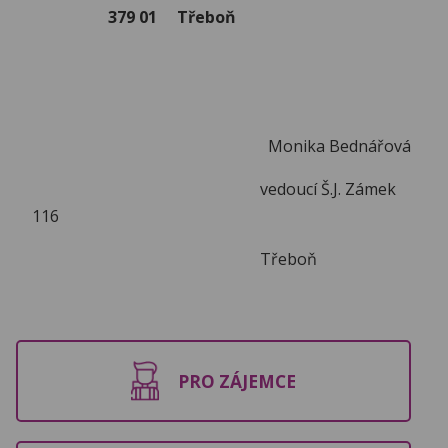
379 01 Třeboň
Monika Bednářová
vedoucí Š.J. Zámek
116
Třeboň
PRO ZÁJEMCE