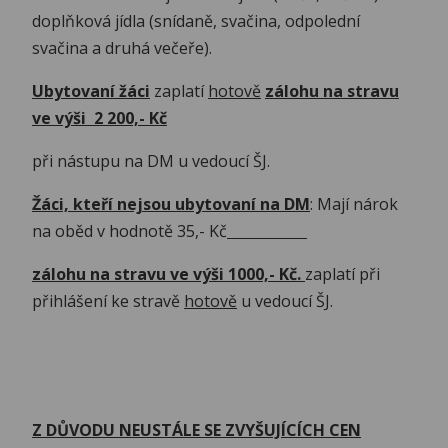
doplňková jídla (snídaně, svačina, odpolední
svačina a druhá večeře).
Ubytovaní žáci
zaplatí
hotově
zálohu na stravu
ve výši 2 200,- Kč
při nástupu na DM u vedoucí ŠJ.
Žáci, kteří nejsou ubytovaní na DM
: Mají nárok
na oběd v hodnotě 35,- Kč
zálohu na stravu ve výši 1000,- Kč.
zaplatí při
přihlášení ke stravě
hotově
u vedoucí ŠJ.
Z DŮVODU NEUSTÁLE SE ZVYŠUJÍCÍCH CEN