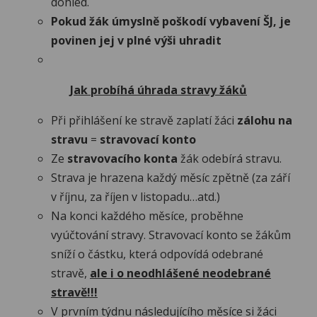
dohled.
Pokud žák úmyslně poškodí vybavení ŠJ, je
povinen jej v plné výši uhradit
Jak probíhá úhrada stravy žáků
Při přihlášení ke stravě zaplatí žáci
zálohu na
stravu
=
stravovací konto
Ze
stravovacího konta
žák odebírá stravu.
Strava je hrazena každý měsíc zpětně (za září
v říjnu, za říjen v listopadu…atd.)
Na konci každého měsíce, proběhne
vyúčtování stravy. Stravovací konto se žákům
sníží o částku, která odpovídá odebrané
stravě,
ale i o neodhlášené neodebrané
stravě!!!
V prvním týdnu následujícího měsíce si žáci