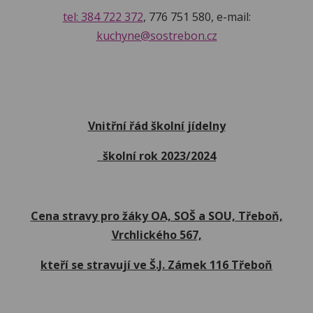
tel: 384 722 372
, 776 751 580, e-mail:
kuchyne@sostrebon.cz
Vnitřní řád školní jídelny
školní rok 2023/2024
Cena stravy pro žáky OA, SOŠ a SOU, Třeboň,
Vrchlického 567,
kteří se stravují ve Š.J. Zámek 116 Třeboň