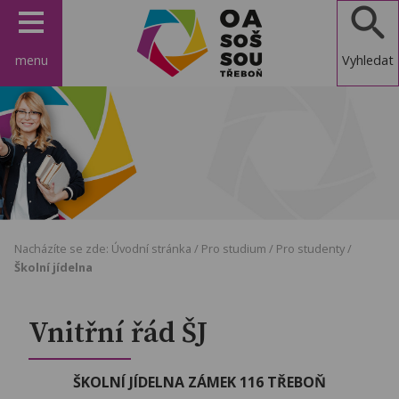
menu
Vyhledat
OA, SOŠ a
SOU
Třeboň
Nacházíte se zde:
Úvodní stránka
/
Pro studium
/
Pro studenty
/
Školní jídelna
Vnitřní řád ŠJ
ŠKOLNÍ JÍDELNA ZÁMEK 116 TŘEBOŇ