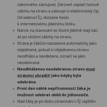
zákonného zástupce). Zároveň zaplatí hotově
zálohu na stravu a zakoupí si elektronický čip.
Od vedoucí Š.J. dostane heslo
k internetovému jídelnímu lístku.
Nárok na stavování ve školní jídelně mají žáci
až po složení zálohy na stravu.
Strava je žákům nastavena automaticky jako
objednaná, pokud si objednanou stravu
neodhlásí a neodebere, označí se jako
neodebraná.
Neodhlášenou neodebranou stravu
musí
strávníci uhradit
! Jako kdyby byla
odebrána.
První den náhlé nepřítomnosti žáka je
možnost odebrat oběd do jídlonosiče.
Nad žáky je po dobu stravování v ŠJ zajištěn