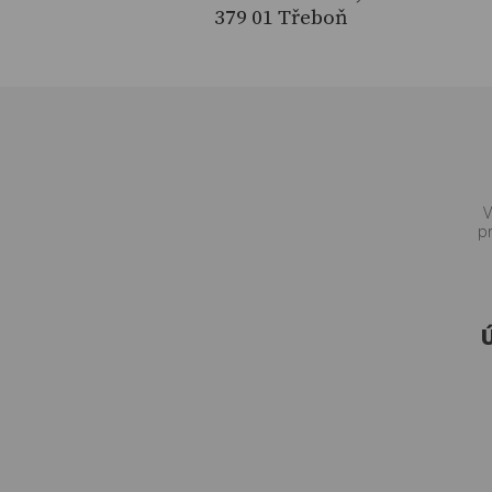
379 01 Třeboň
V
p