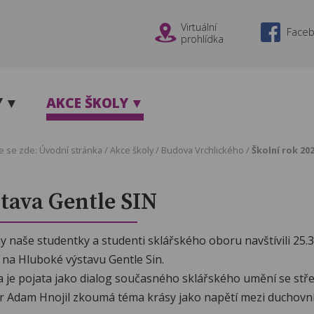
Virtuální
Face
prohlídka
Y
AKCE ŠKOLY
e se zde:
Úvodní stránka
/
Akce školy
/
Budova Vrchlického
/
Školní rok 20
tava Gentle SIN
 naše studentky a studenti sklářského oboru navštívili 25.
 na Hluboké výstavu Gentle Sin.
a je pojata jako dialog současného sklářského umění se stře
r Adam Hnojil zkoumá téma krásy jako napětí mezi duchovn