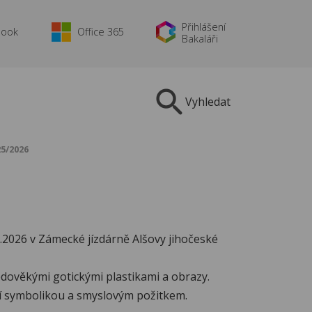
Přihlášení
book
Office 365
Bakaláři
Vyhledat
25/2026
3.2026 v Zámecké jízdárně Alšovy jihočeské
dověkými gotickými plastikami a obrazy.
í symbolikou a smyslovým požitkem.