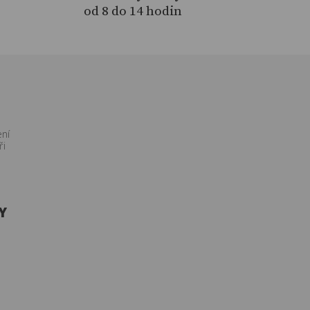
od 8 do 14 hodin
ení
ři
Y