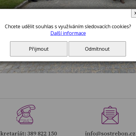
Chcete udělit souhlas s využíváním sledovacích cookies?
Další informace
Přijmout
Odmítnout
kretariát: 389 822 150
info@sostrebon.cz