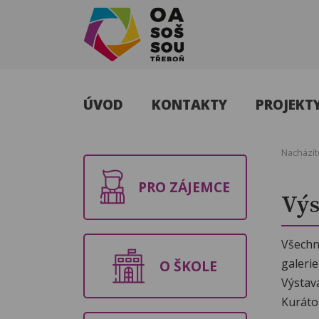
OA, SOŠ a
SOU
ÚVOD
KONTAKTY
PROJEKT
Třeboň
Nacházít
PRO ZÁJEMCE
Výs
Všechny
galerie
O ŠKOLE
Výstav
Kuráto