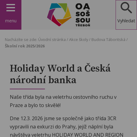
menu
Vyhledat
OA, SOŠ a
Nacházíte se zde:
Úvodní stránka
/
Akce školy
/
Budova Táboritská
/
SOU
Školní rok 2025/2026
Třeboň
Holiday World a Česká
národní banka
Naše třída byla na veletrhu cestovního ruchu v
Praze a bylo to skvělé!
Dne 12.3. 2026 jsme se společně jako třída 3CR
vypravili na exkurzi do Prahy, jejíž náplní byla
návštěva veletrhu HOLIDAY WORLD AND REGION