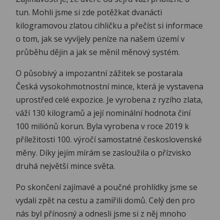
tun. Mohli jsme si zde potěžkat dvanácti
kilogramovou zlatou cihličku a přečíst si informace
o tom, jak se vyvíjely peníze na našem území v
průběhu dějin a jak se měnil měnový systém.
O působivý a impozantní zážitek se postarala
Česká vysokohmotnostní mince, která je vystavena
uprostřed celé expozice. Je vyrobena z ryzího zlata,
váží 130 kilogramů a její nominální hodnota činí
100 miliónů korun. Byla vyrobena v roce 2019 k
příležitosti 100. výročí samostatné československé
měny. Díky jejím mírám se zasloužila o přízvisko
druhá největší mince světa.
Po skončení zajímavé a poučné prohlídky jsme se
vydali zpět na cestu a zamířili domů. Celý den pro
nás byl přínosný a odnesli jsme si z něj mnoho