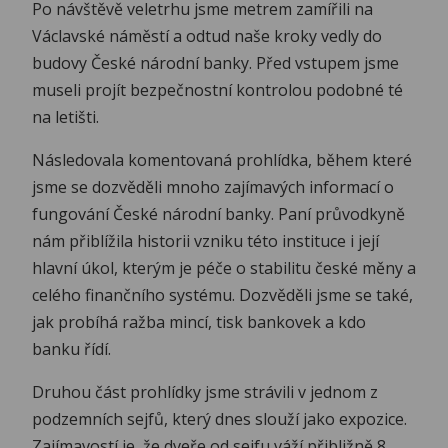
Po návštěvě veletrhu jsme metrem zamířili na
Václavské náměstí a odtud naše kroky vedly do
budovy České národní banky. Před vstupem jsme
museli projít bezpečnostní kontrolou podobné té
na letišti.
Následovala komentovaná prohlídka, během které
jsme se dozvěděli mnoho zajímavých informací o
fungování České národní banky. Paní průvodkyně
nám přiblížila historii vzniku této instituce i její
hlavní úkol, kterým je péče o stabilitu české měny a
celého finančního systému. Dozvěděli jsme se také,
jak probíhá ražba mincí, tisk bankovek a kdo
banku řídí.
Druhou část prohlídky jsme strávili v jednom z
podzemních sejfů, který dnes slouží jako expozice.
Zajímavostí je, že dveře od sejfu váží přibližně 8