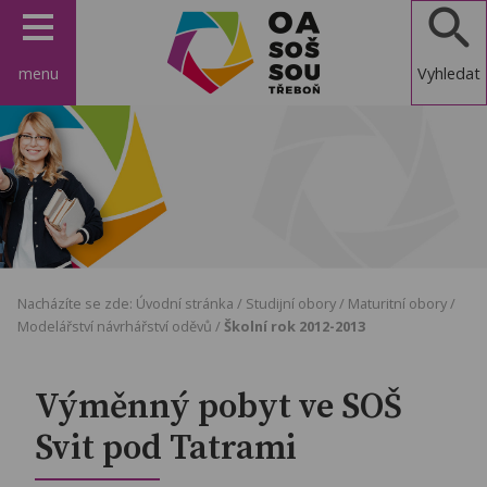
menu
Vyhledat
OA, SOŠ a
SOU
Třeboň
Nacházíte se zde:
Úvodní stránka
/
Studijní obory
/
Maturitní obory
/
Modelářství návrhářství oděvů
/
Školní rok 2012-2013
Výměnný pobyt ve SOŠ
Svit pod Tatrami