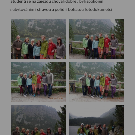
Studenti se na zájezdu chovali dobře , byli spokojeni
s ubytováním i stravou a pořídili bohatou fotodokumetci