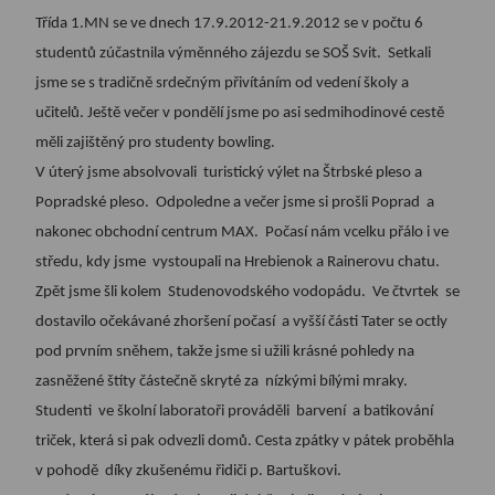
Třída 1.MN se ve dnech 17.9.2012-21.9.2012 se v počtu 6
studentů zúčastnila výměnného zájezdu se SOŠ Svit.
Setkali
jsme se s tradičně srdečným přivítáním od vedení školy a
učitelů. Ještě večer v pondělí jsme po asi sedmihodinové cestě
měli zajištěný pro studenty bowling.
V úterý jsme absolvovali
turistický výlet na Štrbské pleso a
Popradské pleso.
Odpoledne a večer jsme si prošli Poprad
a
nakonec obchodní centrum MAX.
Počasí nám vcelku přálo i ve
středu, kdy jsme
vystoupali na Hrebienok a Rainerovu chatu.
Zpět jsme šli kolem
Studenovodského vodopádu.
Ve čtvrtek
se
dostavilo očekávané zhoršení počasí
a vyšší části Tater se octly
pod prvním sněhem, takže jsme si užili krásné pohledy na
zasněžené štíty částečně skryté za
nízkými bílými mraky.
Studenti
ve školní laboratoři prováděli
barvení
a batikování
triček, která si pak odvezli domů. Cesta zpátky v pátek proběhla
v pohodě
díky zkušenému řidiči p. Bartuškovi.