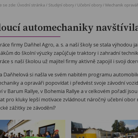
e se zde:
Úvodní stránka
/
Studijní obory
/
Učební obory
/
Mechanik opravář
oucí automechaniky navštívil
áce firmy Daňhel Agro, a. s. a naší školy se stala výhodou ja
ákům do školní výuzky zapůjčuje traktory i zahradní technik
áce s naší školou už majitel firmy aktivně zapojil i svoji dce
a Daňhelová si našla ve svém nabitém programu automobilov
haniky a opraváři popovídat i předvést svoje závodní vozidl
ví v Barum Rallye, v Bohemia Rallye a v celkovém pořadí jso
at pro kluky lepší motivace zvládnout náročný učební obor n
cké zážitky ze závodění?