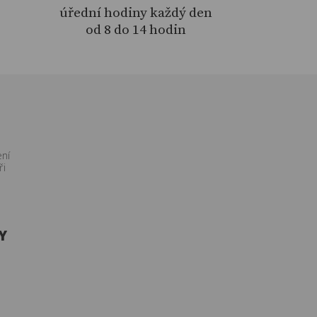
úřední hodiny každý den
od 8 do 14 hodin
ení
ři
Y