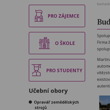
Nacházít
PRO ZÁJEMCE
Bud
Spolupr
Firma ž
O ŠKOLE
spolupr
Martin
automec
PRO STUDENTY
vítězst
existov
autenti
Učební obory
Opravář zemědělských
strojů