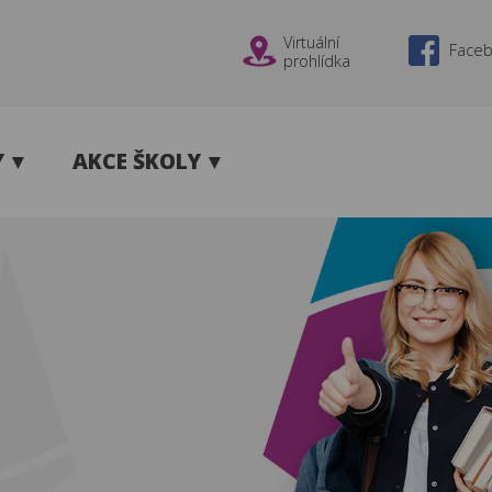
Virtuální
Face
prohlídka
Y
AKCE ŠKOLY