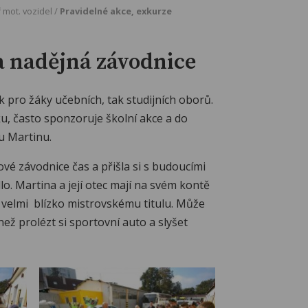
 mot. vozidel
/
Pravidelné akce, exkurze
a nadějná závodnice
k pro žáky učebních, tak studijních oborů.
u, často sponzoruje školní akce a do
ru Martinu.
é závodnice čas a přišla si s budoucími
o. Martina a její otec mají na svém kontě
u velmi blízko mistrovskému titulu. Může
ež prolézt si sportovní auto a slyšet