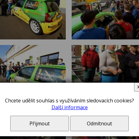
Chcete udělit souhlas s využíváním sledovacích cookies?
Další informace
Přijmout
Odmítnout