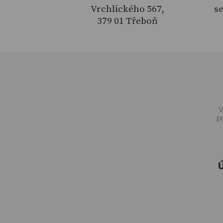
Vrchlického 567,
se
379 01 Třeboň
V
p