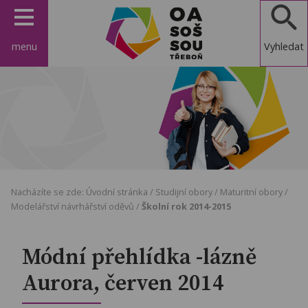
menu
Vyhledat
OA, SOŠ a
SOU
Třeboň
Nacházíte se zde:
Úvodní stránka
/
Studijní obory
/
Maturitní obory
/
Modelářství návrhářství oděvů
/
Školní rok 2014-2015
Módní přehlídka -lázně
Aurora, červen 2014