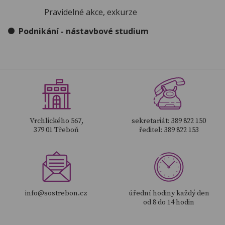
Pravidelné akce, exkurze
Podnikání - nástavbové studium
Vrchlického 567,
sekretariát: 389 822 150
379 01 Třeboň
ředitel: 389 822 153
info@sostrebon.cz
úřední hodiny každý den
od 8 do 14 hodin