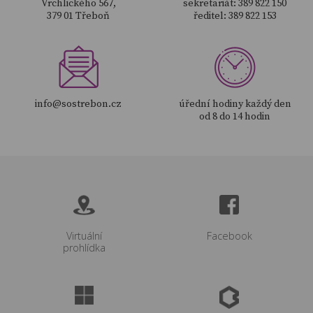
Vrchlického 567,
sekretariát: 389 822 150
379 01 Třeboň
ředitel: 389 822 153
info@sostrebon.cz
úřední hodiny každý den
od 8 do 14 hodin
Virtuální
Facebook
prohlídka