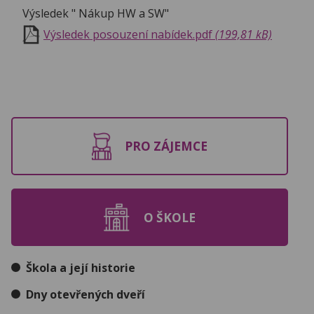
Výsledek " Nákup HW a SW"
Výsledek posouzení nabídek.pdf
(199,81 kB)
PRO ZÁJEMCE
O ŠKOLE
Škola a její historie
Dny otevřených dveří