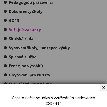
Pedagogičtí pracovníci
Dokumenty školy
GDPR
Veřejné zakázky
Školská rada
Vybavení školy, koncepce výuky
Spisová služba
Prodejna výrobků
Ubytování pro turisty
VIRTUÁLNÍ PROHLÍDKY
✕
Budova v ulici Vrchlického
Chcete udělit souhlas s využíváním sledovacích
Budova v ulici Táboritská
cookies?