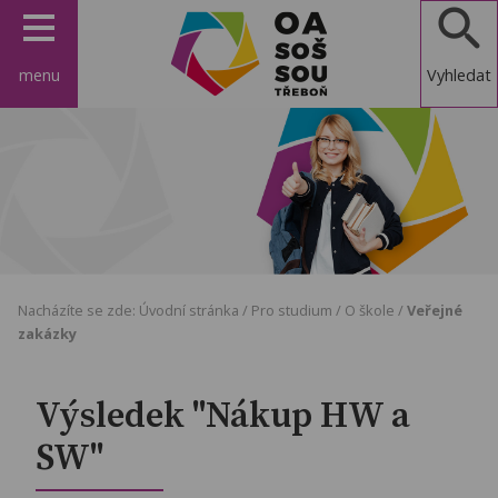
menu
Vyhledat
OA, SOŠ a
SOU
Třeboň
Nacházíte se zde:
Úvodní stránka
/
Pro studium
/
O škole
/
Veřejné
zakázky
Výsledek "Nákup HW a
SW"