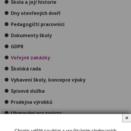
Škola a její historie
Dny otevřených dveří
Pedagogičtí pracovníci
Dokumenty školy
GDPR
Veřejné zakázky
Školská rada
Vybavení školy, koncepce výuky
Spisová služba
Prodejna výrobků
Ubytování pro turisty
✕
VIRTUÁLNÍ PROHLÍDKY
Chcete udělit souhlas s využíváním sledovacích