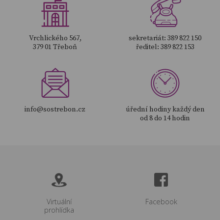
Vrchlického 567,
sekretariát: 389 822 150
379 01 Třeboň
ředitel: 389 822 153
info@sostrebon.cz
úřední hodiny každý den
od 8 do 14 hodin
Virtuální
Facebook
prohlídka